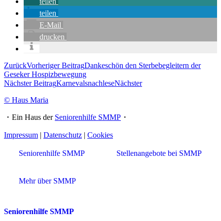
teilen
teilen
E-Mail
drucken
Zurück
Vorheriger Beitrag
Dankeschön den Sterbebegleitern der
Geseker Hospizbewegung
Nächster Beitrag
Karnevalsnachlese
Nächster
© Haus Maria
・Ein Haus der
Seniorenhilfe SMMP
・
Impressum
|
Datenschutz
|
Cookies
Seniorenhilfe SMMP
Stellenangebote bei SMMP
Mehr über SMMP
Seniorenhilfe SMMP