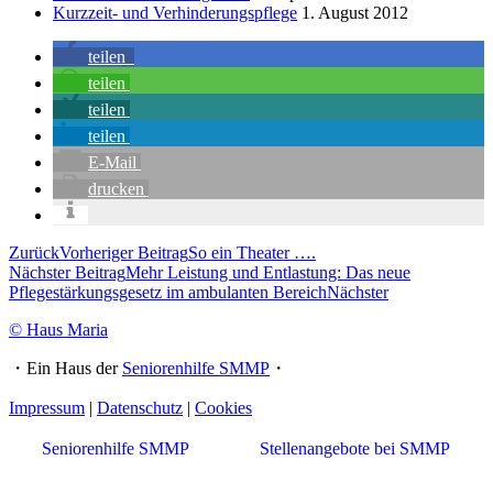
Kurzzeit- und Verhinderungspflege
1. August 2012
teilen
teilen
teilen
teilen
E-Mail
drucken
Zurück
Vorheriger Beitrag
So ein Theater ….
Nächster Beitrag
Mehr Leistung und Entlastung: Das neue
Pflegestärkungsgesetz im ambulanten Bereich
Nächster
© Haus Maria
・Ein Haus der
Seniorenhilfe SMMP
・
Impressum
|
Datenschutz
|
Cookies
Seniorenhilfe SMMP
Stellenangebote bei SMMP