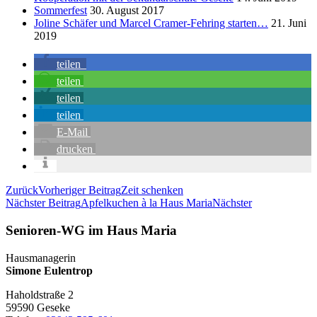
Sommerfest
30. August 2017
Joline Schäfer und Marcel Cramer-Fehring starten…
21. Juni
2019
teilen
teilen
teilen
teilen
E-Mail
drucken
Zurück
Vorheriger Beitrag
Zeit schenken
Nächster Beitrag
Apfelkuchen à la Haus Maria
Nächster
Senioren-WG im Haus Maria
Hausmanagerin
Simone Eulentrop
Haholdstraße 2
59590 Geseke