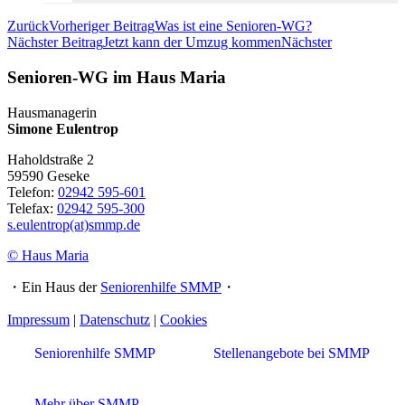
Zurück
Vorheriger Beitrag
Was ist eine Senioren-WG?
Nächster Beitrag
Jetzt kann der Umzug kommen
Nächster
Senioren-WG im Haus Maria
Hausmanagerin
Simone Eulentrop
Haholdstraße 2
59590 Geseke
Telefon:
02942 595-601
Telefax:
02942 595-300
s.eulentrop(at)smmp.de
© Haus Maria
・Ein Haus der
Seniorenhilfe SMMP
・
Impressum
|
Datenschutz
|
Cookies
Seniorenhilfe SMMP
Stellenangebote bei SMMP
Mehr über SMMP