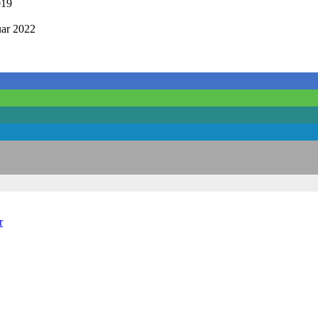
019
uar 2022
r