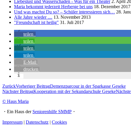
Liebeslust und Wasserschaden - Was für ein Theater
2. April 2
Maria bekommt jederzeit Herberge bei uns
18. Dezember 2017
Und was machst Du so? – Schüler interessieren sich…
28. Jan
Alle Jahre wieder ....
13. November 2013
"Freundschaft ist heilig"
31. Juli 2017
teilen
teilen
teilen
teilen
E-Mail
drucken
Zurück
Vorheriger Beitrag
Demenzparcour in der Sparkasse Geseke
Nächster Beitrag
Kooperation mit der Sekundarschule Geseke
Nächste
© Haus Maria
・Ein Haus der
Seniorenhilfe SMMP
・
Impressum
|
Datenschutz
|
Cookies