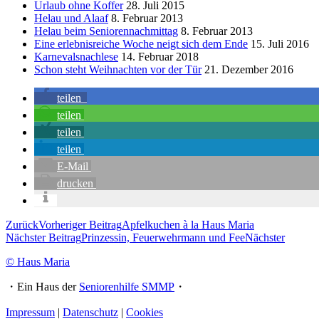
Urlaub ohne Koffer
28. Juli 2015
Helau und Alaaf
8. Februar 2013
Helau beim Seniorennachmittag
8. Februar 2013
Eine erlebnisreiche Woche neigt sich dem Ende
15. Juli 2016
Karnevalsnachlese
14. Februar 2018
Schon steht Weihnachten vor der Tür
21. Dezember 2016
teilen
teilen
teilen
teilen
E-Mail
drucken
Zurück
Vorheriger Beitrag
Apfelkuchen à la Haus Maria
Nächster Beitrag
Prinzessin, Feuerwehrmann und Fee
Nächster
© Haus Maria
・Ein Haus der
Seniorenhilfe SMMP
・
Impressum
|
Datenschutz
|
Cookies