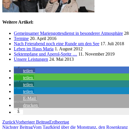
Weitere Artikel:
Gemeinsamer Mariengottesdienst in besonderer Atmosphäre
28
Termine
20. April 2016
Nach Feierabend noch eine Runde um den See
17. Juli 2018
Leben im Haus Maria
1. August 2012
Sektempfang und Aperol-Spritz ....
11. November 2019
Unsere Leistungen
24. Mai 2013
teilen
teilen
teilen
teilen
E-Mail
drucken
Zurück
Vorheriger Beitrag
Erdbeertag
Nächster Beitrag
Vom Taufkleid über die Monstranz, den Rosenkranz